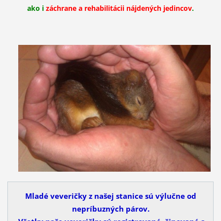
ako i
záchrane a rehabilitácii nájdených jedincov
.
Mladé veveričky z našej stanice sú výlučne od
nepríbuzných párov.