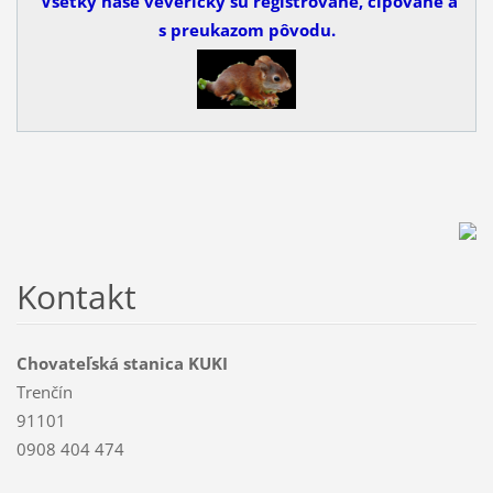
Všetky naše veveričky sú registrované, čipované a
s preukazom pôvodu.
Kontakt
Chovateľská stanica KUKI
Trenčín
91101
0908 404 474